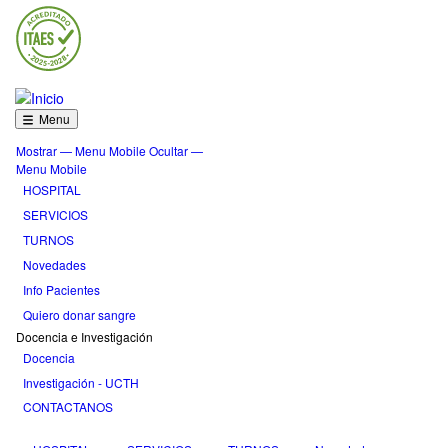
Pasar
al
contenido
principal
Menu
Mostrar — Menu Mobile
Ocultar —
Menu
Menu Mobile
Mobile
HOSPITAL
SERVICIOS
TURNOS
Novedades
Info Pacientes
Quiero donar sangre
Docencia e Investigación
Docencia
Investigación - UCTH
CONTACTANOS